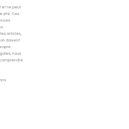
t et ne peut
e site. Ces
gences
es
es articles,
tion doivent
propre
égales, nous
x comprendre
ions